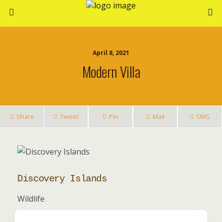
April 8, 2021
Modern Villa
Share
Tweet
Pin
Mail
SMS
Discovery Islands
Dis
Wildlife
Wildl